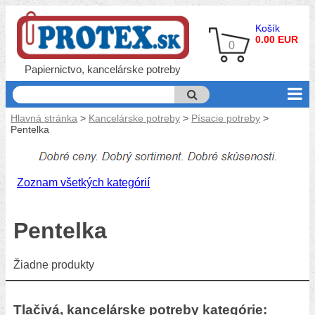
Košík
0.00 EUR
0
Papiernictvo, kancelárske potreby
Hlavná stránka
>
Kancelárske potreby
>
Písacie potreby
>
Pentelka
Zoznam všetkých kategórií
Pentelka
Žiadne produkty
Tlačivá, kancelárske potreby kategórie: