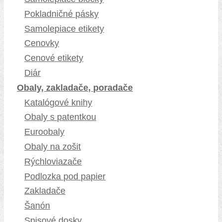
Pokladničné pásky
Samolepiace etikety
Cenovky
Cenové etikety
Diár
Obaly, zakladače, poradače
Katalógové knihy
Obaly s patentkou
Euroobaly
Obaly na zošit
Rýchloviazače
Podlozka pod papier
Zakladače
Šanón
Spisové dosky