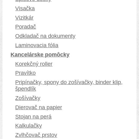
Visačka
Vizitkár
Poradač
Odkladač na dokumenty
Laminovacia fólia
Kancelárske pomôcky
Korekčný roller
Pravítko
Pripínačky, spony do zošívačky, binder klip,
špendlík
Zošívačky
Dierovač na papier
Stojan na perá
Kalkulačky
Zvlhčovač prstov