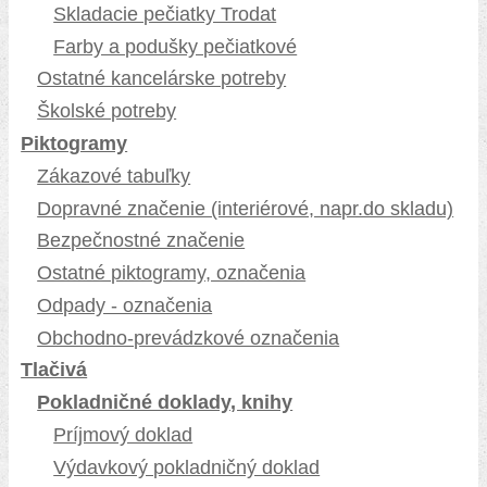
Skladacie pečiatky Trodat
Farby a podušky pečiatkové
Ostatné kancelárske potreby
Školské potreby
Piktogramy
Zákazové tabuľky
Dopravné značenie (interiérové, napr.do skladu)
Bezpečnostné značenie
Ostatné piktogramy, označenia
Odpady - označenia
Obchodno-prevádzkové označenia
Tlačivá
Pokladničné doklady, knihy
Príjmový doklad
Výdavkový pokladničný doklad