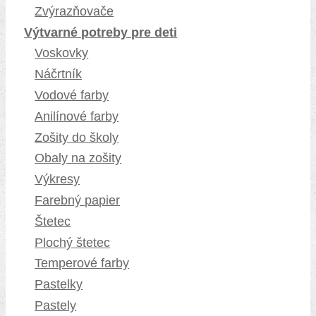
Zvýrazňovače
Výtvarné potreby pre deti
Voskovky
Náčrtník
Vodové farby
Anilínové farby
Zošity do školy
Obaly na zošity
Výkresy
Farebný papier
Štetec
Plochý štetec
Temperové farby
Pastelky
Pastely