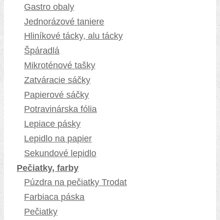
Gastro obaly
Jednorázové taniere
Hliníkové tácky, alu tácky
Špáradlá
Mikroténové tašky
Zatváracie sáčky
Papierové sáčky
Potravinárska fólia
Lepiace pásky
Lepidlo na papier
Sekundové lepidlo
Pečiatky, farby
Púzdra na pečiatky Trodat
Farbiaca páska
Pečiatky