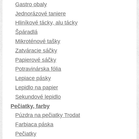
Gastro obaly
Jednorázové taniere
Hliníkové tácky, alu tácky
Špáradlá
Mikroténové tašky
Zatváracie sáčky
Papierové sáčky
Potravinárska fólia
Lepiace pásky
Lepidlo na papier
Sekundové lepidlo
Pečiatky, farby
Púzdra na pečiatky Trodat
Farbiaca páska
Pečiatky