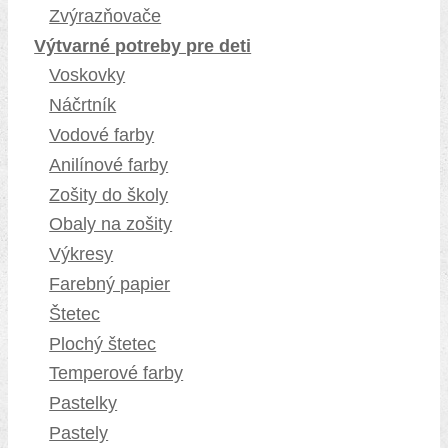
Zvýrazňovače
Výtvarné potreby pre deti
Voskovky
Náčrtník
Vodové farby
Anilínové farby
Zošity do školy
Obaly na zošity
Výkresy
Farebný papier
Štetec
Plochý štetec
Temperové farby
Pastelky
Pastely