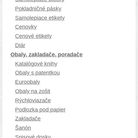
Pokladničné pásky
Samolepiace etikety
Cenovky
Cenové etikety
Diár
Obaly, zakladače, poradače
Katalógové knihy
Obaly s patentkou
Euroobaly
Obaly na zošit
Rýchloviazače
Podlozka pod papier
Zakladače
Šanón
Spisové dosky