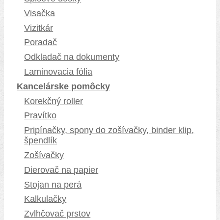
Visačka
Vizitkár
Poradač
Odkladač na dokumenty
Laminovacia fólia
Kancelárske pomôcky
Korekčný roller
Pravítko
Pripínačky, spony do zošívačky, binder klip,
špendlík
Zošívačky
Dierovač na papier
Stojan na perá
Kalkulačky
Zvlhčovač prstov