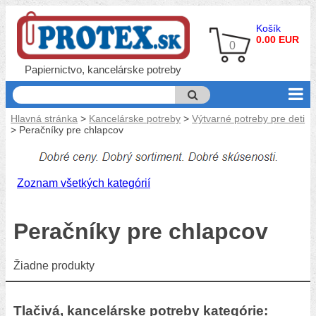
Košík
0.00 EUR
0
Papiernictvo, kancelárske potreby
Hlavná stránka
>
Kancelárske potreby
>
Výtvarné potreby pre deti
> Peračníky pre chlapcov
Zoznam všetkých kategórií
Peračníky pre chlapcov
Žiadne produkty
Tlačivá, kancelárske potreby kategórie: