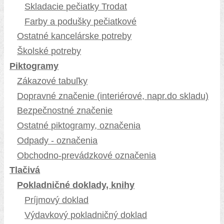
Skladacie pečiatky Trodat
Farby a podušky pečiatkové
Ostatné kancelárske potreby
Školské potreby
Piktogramy
Zákazové tabuľky
Dopravné značenie (interiérové, napr.do skladu)
Bezpečnostné značenie
Ostatné piktogramy, označenia
Odpady - označenia
Obchodno-prevádzkové označenia
Tlačivá
Pokladničné doklady, knihy
Príjmový doklad
Výdavkový pokladničný doklad