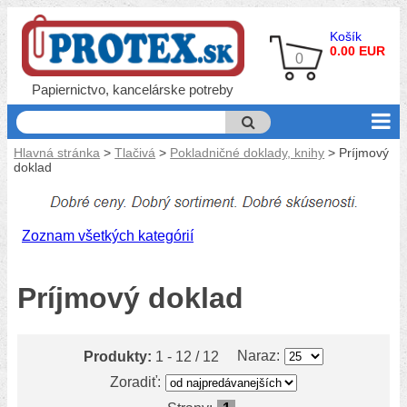
Košík
0.00 EUR
0
Papiernictvo, kancelárske potreby
Hlavná stránka
>
Tlačivá
>
Pokladničné doklady, knihy
> Príjmový
doklad
Zoznam všetkých kategórií
Príjmový doklad
Naraz:
Produkty:
1 - 12 / 12
Zoradiť: