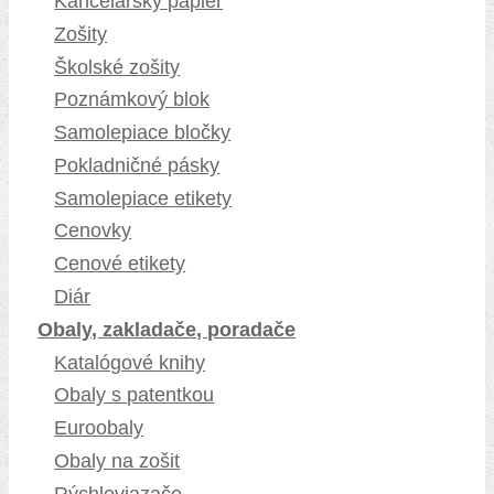
Kancelársky papier
Zošity
Školské zošity
Poznámkový blok
Samolepiace bločky
Pokladničné pásky
Samolepiace etikety
Cenovky
Cenové etikety
Diár
Obaly, zakladače, poradače
Katalógové knihy
Obaly s patentkou
Euroobaly
Obaly na zošit
Rýchloviazače