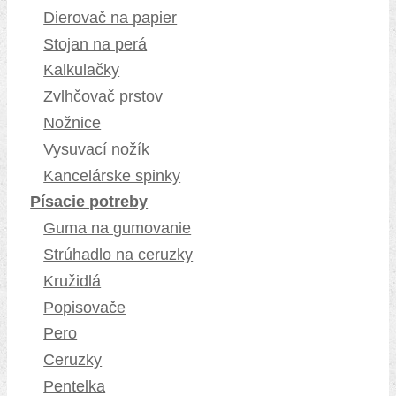
Dierovač na papier
Stojan na perá
Kalkulačky
Zvlhčovač prstov
Nožnice
Vysuvací nožík
Kancelárske spinky
Písacie potreby
Guma na gumovanie
Strúhadlo na ceruzky
Kružidlá
Popisovače
Pero
Ceruzky
Pentelka