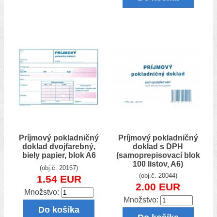
Príjmový pokladničný
Príjmový pokladničný
doklad dvojfarebný,
doklad s DPH
biely papier, blok A6
(samoprepisovací blok
100 listov, A6)
(obj.č. 20167)
(obj.č. 20044)
1.54 EUR
2.00 EUR
Množstvo:
Množstvo:
Do košíka