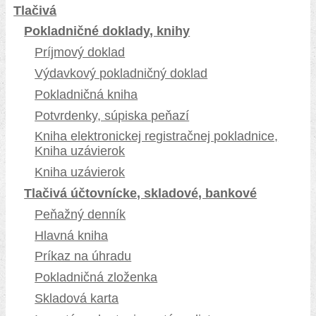
Tlačivá
Pokladničné doklady, knihy
Príjmový doklad
Výdavkový pokladničný doklad
Pokladničná kniha
Potvrdenky, súpiska peňazí
Kniha elektronickej registračnej pokladnice,
Kniha uzávierok
Kniha uzávierok
Tlačivá účtovnícke, skladové, bankové
Peňažný denník
Hlavná kniha
Príkaz na úhradu
Pokladničná zloženka
Skladová karta