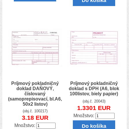
Do košíka
Príjmový pokladničný
Príjmový pokladničný
doklad DAŇOVÝ,
doklad s DPH (A6, blok
číslovaný
100listov, biely papier)
(samoprepisovací, bl.A6,
(obj.č. 20043)
50x2 listov)
1.3301 EUR
(obj.č. 100217)
Množstvo:
3.18 EUR
Množstvo:
Do košíka