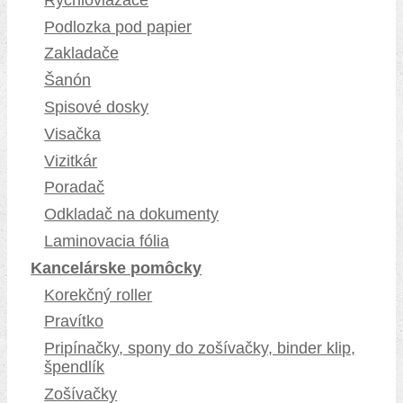
Podlozka pod papier
Zakladače
Šanón
Spisové dosky
Visačka
Vizitkár
Poradač
Odkladač na dokumenty
Laminovacia fólia
Kancelárske pomôcky
Korekčný roller
Pravítko
Pripínačky, spony do zošívačky, binder klip,
špendlík
Zošívačky