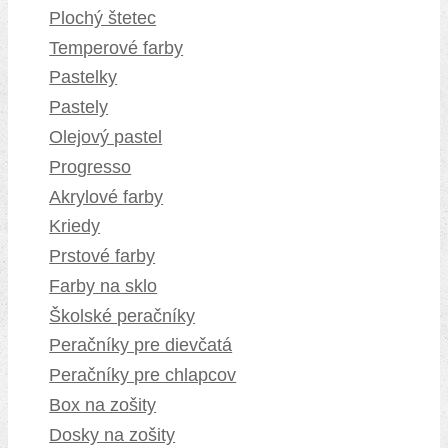
Plochý štetec
Temperové farby
Pastelky
Pastely
Olejový pastel
Progresso
Akrylové farby
Kriedy
Prstové farby
Farby na sklo
Školské peračníky
Peračníky pre dievčatá
Peračníky pre chlapcov
Box na zošity
Dosky na zošity