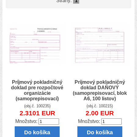
Strany:
1
Príjmový pokladničný
Príjmový pokladničný
doklad pre rozpočtové
doklad DAŇOVÝ
organizácie
(samoprepisovací, blok
(samoprepisovací)
A6, 100 listov)
(obj.č. 100235)
(obj.č. 100215)
2.3101 EUR
2.00 EUR
Množstvo:
Množstvo:
Do košíka
Do košíka