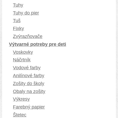
Tuhy
Tuhy do pier
Tuš
Fixky
Zvýrazňovače
Výtvarné potreby pre deti
Voskovky
Náčrtník
Vodové farby
Anilínové farby
Zošity do školy
Obaly na zošity
Výkresy
Farebný papier
Štetec