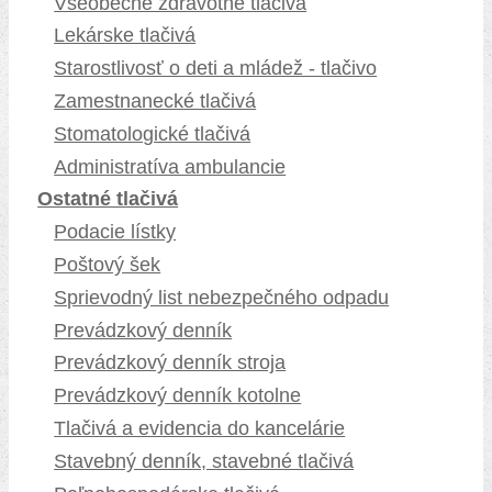
Všeobecné zdravotné tlačivá
Lekárske tlačivá
Starostlivosť o deti a mládež - tlačivo
Zamestnanecké tlačivá
Stomatologické tlačivá
Administratíva ambulancie
Ostatné tlačivá
Podacie lístky
Poštový šek
Sprievodný list nebezpečného odpadu
Prevádzkový denník
Prevádzkový denník stroja
Prevádzkový denník kotolne
Tlačivá a evidencia do kancelárie
Stavebný denník, stavebné tlačivá