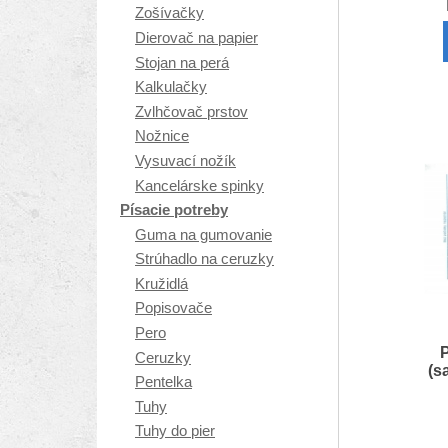
Zošívačky
Dierovač na papier
Stojan na perá
Kalkulačky
Zvlhčovač prstov
Nožnice
Vysuvací nožík
Kancelárske spinky
Písacie potreby
Guma na gumovanie
Strúhadlo na ceruzky
Kružidlá
Popisovače
Pero
Ceruzky
(s
Pentelka
Tuhy
Tuhy do pier