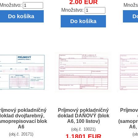
2.00 EUR
Množstvo:
Množs
Množstvo:
Do košíka
D
Do košíka
ríjmový pokladničný
Príjmový pokladničný
Príjmov
doklad dvojfarebný,
doklad DAŇOVÝ (blok
amoprepisovací blok
A6, 100 listov)
(samopr
A6
A6, 
(obj.č. 10021)
(obj.č. 20171)
(ob
1.1801 EUR