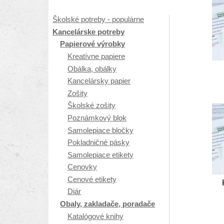
Školské potreby - populárne
Kancelárske potreby
Papierové výrobky
Kreatívne papiere
Obálka, obálky
Kancelársky papier
Zošity
Školské zošity
Poznámkový blok
Samolepiace bločky
Pokladničné pásky
Samolepiace etikety
Cenovky
Cenové etikety
Diár
Obaly, zakladače, poradače
Katalógové knihy