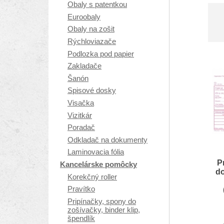
Obaly s patentkou
Euroobaly
Obaly na zošit
Rýchloviazače
Podlozka pod papier
Zakladače
Šanón
Spisové dosky
Visačka
Vizitkár
Poradač
Odkladač na dokumenty
Laminovacia fólia
P
Kancelárske pomôcky
do
Korekčný roller
Pravítko
Pripínačky, spony do
zošívačky, binder klip,
špendlík