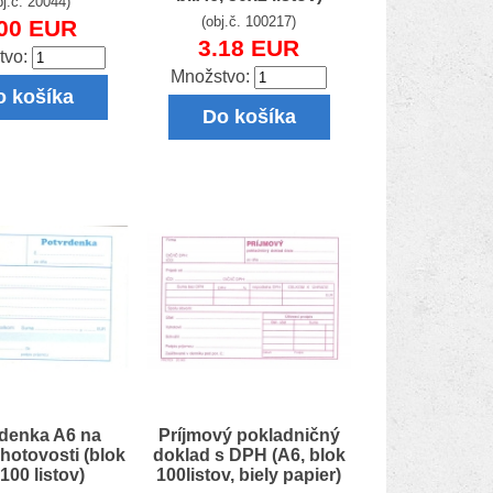
bj.č. 20044)
(obj.č. 100217)
.00 EUR
3.18 EUR
tvo:
Množstvo:
o košíka
Do košíka
denka A6 na
Príjmový pokladničný
 hotovosti (blok
doklad s DPH (A6, blok
100 listov)
100listov, biely papier)