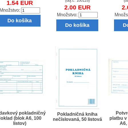
(obj.č. 100125)
(o
1.54 EUR
2.00 EUR
2
Množstvo:
Množstvo:
Množs
Do košíka
Do košíka
D
davkový pokladničný
Potvr
Pokladničná kniha
doklad (blok A6, 100
platbu v
nečíslovaná, 50 listová
listov)
A6, 