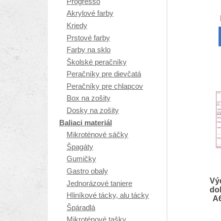
Progresso
Akrylové farby
Kriedy
Prstové farby
Farby na sklo
Školské peračníky
Peračníky pre dievčatá
Peračníky pre chlapcov
Box na zošity
Dosky na zošity
Baliaci materiál
Mikroténové sáčky
Špagáty
Gumičky
Gastro obaly
Vý
Jednorázové taniere
dok
Hliníkové tácky, alu tácky
A6
Špáradlá
Mikroténové tašky