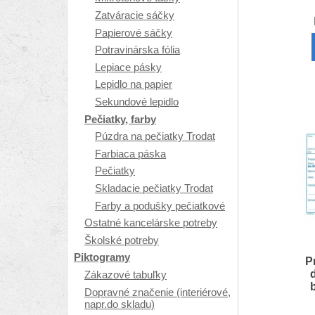
Zatváracie sáčky
Papierové sáčky
Potravinárska fólia
Lepiace pásky
Lepidlo na papier
Sekundové lepidlo
Pečiatky, farby
Púzdra na pečiatky Trodat
Farbiaca páska
Pečiatky
Skladacie pečiatky Trodat
Farby a podušky pečiatkové
Ostatné kancelárske potreby
Školské potreby
Piktogramy
P
Zákazové tabuľky
Dopravné značenie (interiérové,
napr.do skladu)