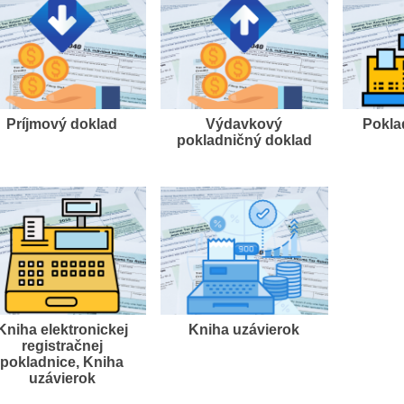
Príjmový doklad
Výdavkový
Pokla
pokladničný doklad
Kniha elektronickej
Kniha uzávierok
registračnej
pokladnice, Kniha
uzávierok