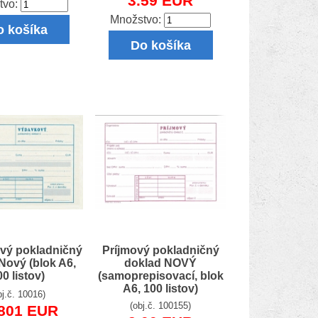
3.59 EUR
tvo:
Množstvo:
o košíka
Do košíka
vý pokladničný
Príjmový pokladničný
Nový (blok A6,
doklad NOVÝ
0 listov)
(samoprepisovací, blok
A6, 100 listov)
bj.č. 10016)
(obj.č. 100155)
1801 EUR