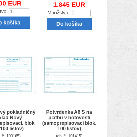
.00 EUR
1.845 EUR
tvo:
Množstvo:
o košíka
Do košíka
vý pokladničný
Potvrdenka A6 S na
klad Nový
platbu v hotovosti
episovací, blok
(samoprepisovací blok,
100 listov)
100 listov)
j.č. 100165)
(obj.č. 101415)