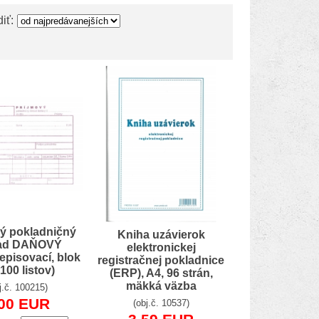
iť:
ý pokladničný
Kniha uzávierok
lad DAŇOVÝ
elektronickej
episovací, blok
registračnej pokladnice
100 listov)
(ERP), A4, 96 strán,
mäkká väzba
j.č. 100215)
.00 EUR
(obj.č. 10537)