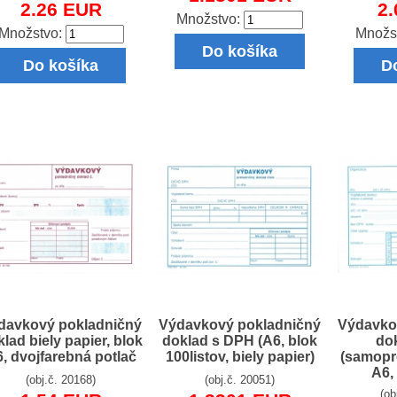
2.26 EUR
2
Množstvo:
Množstvo:
Množs
Do košíka
Do košíka
D
davkový pokladničný
Výdavkový pokladničný
Výdavko
lad biely papier, blok
doklad s DPH (A6, blok
do
, dvojfarebná potlač
100listov, biely papier)
(samopr
A6, 
(obj.č. 20168)
(obj.č. 20051)
(ob