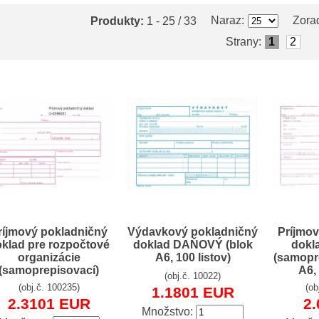
Naraz:
Zorad
Produkty:
1 - 25 / 33
Strany:
1
2
ríjmový pokladničný
Výdavkový pokladničný
Príjmov
klad pre rozpočtové
doklad DAŇOVÝ (blok
dok
organizácie
A6, 100 listov)
(samopr
(samoprepisovací)
A6, 
(obj.č. 10022)
(obj.č. 100235)
(ob
1.1801 EUR
2.3101 EUR
2
Množstvo: