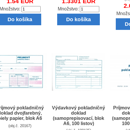
1.54 EUR
1.3301 EUR
2
Množstvo:
Množstvo:
Množs
Do košíka
Do košíka
D
ríjmový pokladničný
Výdavkový pokladničný
Príjmov
doklad dvojfarebný,
doklad
dok
biely papier, blok A6
(samoprepisovací, blok
(samopr
A6, 100 listov)
100
(obj.č. 20167)