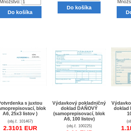
Množstvo:
Množs
Do košíka
Do košíka
D
Potvrdenka s juxtou
Výdavkový pokladničný
Výdavko
amoprepisovací, blok
doklad DAŇOVÝ
doklad 
A6, 25x3 listov )
(samoprepisovací, blok
10
A6, 100 listov)
(obj.č. 101467)
(o
(obj.č. 100225)
2.3101 EUR
1.