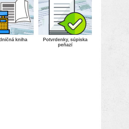
dničná kniha
Potvrdenky, súpiska
peňazí