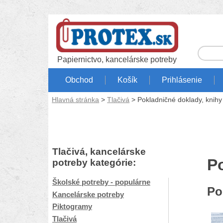
Papiernictvo, kancelárske potreby
Obchod
Košík
Prihlásenie
Hlavná stránka
>
Tlačivá
> Pokladničné doklady, knihy
Tlačivá, kancelárske
P
potreby kategórie:
Školské potreby - populárne
Po
Kancelárske potreby
Piktogramy
Tlačivá