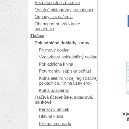
Bezpečnostné značenie
Ostatné piktogramy, označenia
Odpady - označenia
Obchodno-prevádzkové
označenia
Tlačivá
Pokladničné doklady, knihy
Príjmový doklad
Výdavkový pokladničný doklad
Pokladničná kniha
Potvrdenky, súpiska peňazí
Kniha elektronickej registračnej
pokladnice, Kniha uzávierok
Kniha uzávierok
Tlačivá účtovnícke, skladové,
bankové
Peňažný denník
Vý
Hlavná kniha
Príkaz na úhradu