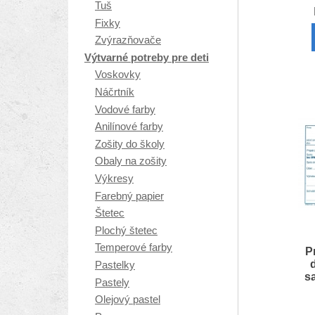
Tuš
Fixky
Zvýrazňovače
Výtvarné potreby pre deti
Voskovky
Náčrtník
Vodové farby
Anilínové farby
Zošity do školy
Obaly na zošity
Výkresy
Farebný papier
Štetec
Plochý štetec
Temperové farby
P
Pastelky
s
Pastely
Olejový pastel