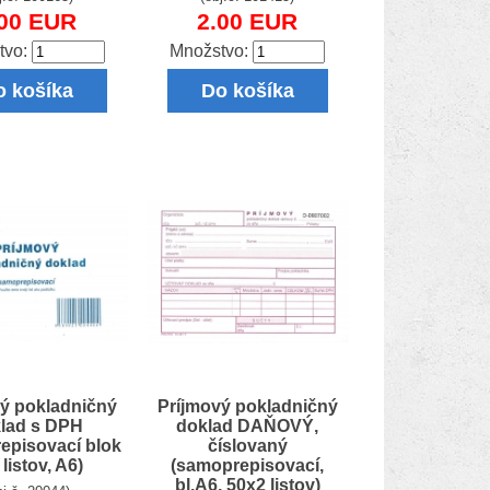
.00 EUR
2.00 EUR
tvo:
Množstvo:
o košíka
Do košíka
ý pokladničný
Príjmový pokladničný
lad s DPH
doklad DAŇOVÝ,
episovací blok
číslovaný
 listov, A6)
(samoprepisovací,
bl.A6, 50x2 listov)