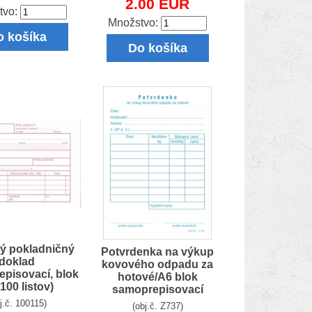
2.00 EUR
tvo:
Množstvo:
o košíka
Do košíka
ý pokladničný
Potvrdenka na výkup
doklad
kovového odpadu za
episovací, blok
hotové/A6 blok
100 listov)
samoprepisovací
j.č. 100115)
(obj.č. Z737)