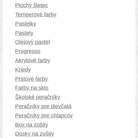
Plochý štetec
Temperové farby
Pastelky
Pastely
Olejový pastel
Progresso
Akrylové farby
Kriedy
Prstové farby
Farby na sklo
Školské peračníky
Peračníky pre dievčatá
Peračníky pre chlapcov
Box na zošity
Dosky na zošity