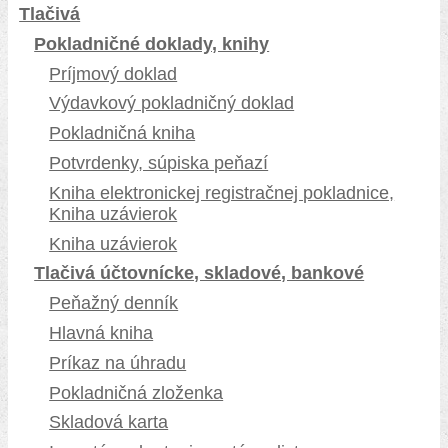
Tlačivá
Pokladničné doklady, knihy
Príjmový doklad
Výdavkový pokladničný doklad
Pokladničná kniha
Potvrdenky, súpiska peňazí
Kniha elektronickej registračnej pokladnice,
Kniha uzávierok
Kniha uzávierok
Tlačivá účtovnícke, skladové, bankové
Peňažný denník
Hlavná kniha
Príkaz na úhradu
Pokladničná zloženka
Skladová karta