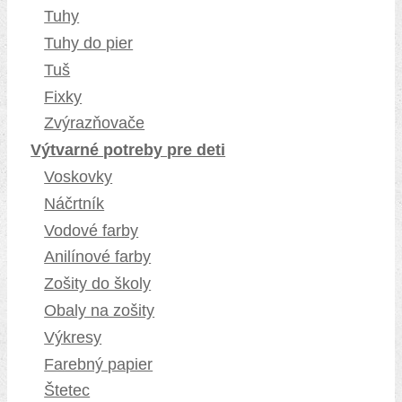
Tuhy
Tuhy do pier
Tuš
Fixky
Zvýrazňovače
Výtvarné potreby pre deti
Voskovky
Náčrtník
Vodové farby
Anilínové farby
Zošity do školy
Obaly na zošity
Výkresy
Farebný papier
Štetec