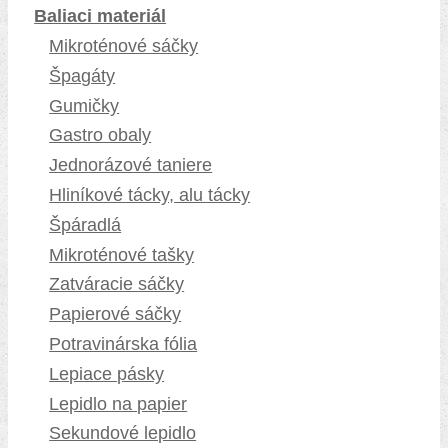
Baliaci materiál
Mikroténové sáčky
Špagáty
Gumičky
Gastro obaly
Jednorázové taniere
Hliníkové tácky, alu tácky
Špáradlá
Mikroténové tašky
Zatváracie sáčky
Papierové sáčky
Potravinárska fólia
Lepiace pásky
Lepidlo na papier
Sekundové lepidlo