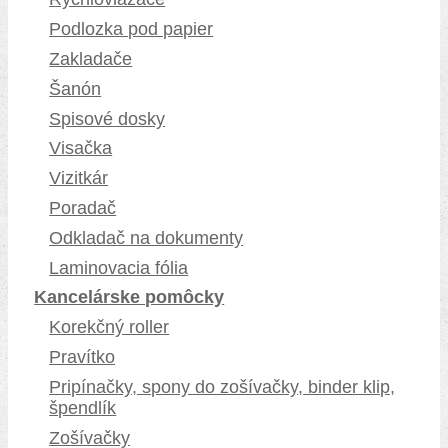
Podlozka pod papier
Zakladače
Šanón
Spisové dosky
Visačka
Vizitkár
Poradač
Odkladač na dokumenty
Laminovacia fólia
Kancelárske pomôcky
Korekčný roller
Pravítko
Pripínačky, spony do zošívačky, binder klip,
špendlík
Zošívačky