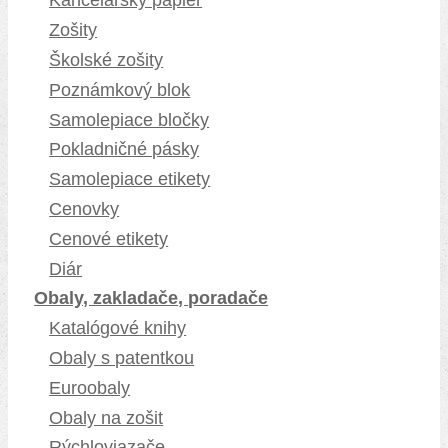
Kancelársky papier
Zošity
Školské zošity
Poznámkový blok
Samolepiace bločky
Pokladničné pásky
Samolepiace etikety
Cenovky
Cenové etikety
Diár
Obaly, zakladače, poradače
Katalógové knihy
Obaly s patentkou
Euroobaly
Obaly na zošit
Rýchloviazače