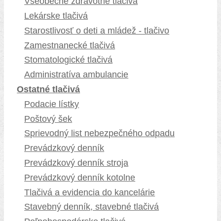
Všeobecné zdravotné tlačivá
Lekárske tlačivá
Starostlivosť o deti a mládež - tlačivo
Zamestnanecké tlačivá
Stomatologické tlačivá
Administratíva ambulancie
Ostatné tlačivá
Podacie lístky
Poštový šek
Sprievodný list nebezpečného odpadu
Prevádzkový denník
Prevádzkový denník stroja
Prevádzkový denník kotolne
Tlačivá a evidencia do kancelárie
Stavebný denník, stavebné tlačivá