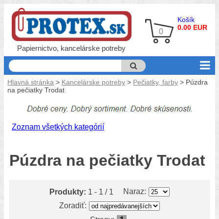
Košík
0.00 EUR
0
Papiernictvo, kancelárske potreby
Hlavná stránka
>
Kancelárske potreby
>
Pečiatky, farby
> Púzdra
na pečiatky Trodat
Zoznam všetkých kategórií
Púzdra na pečiatky Trodat
Naraz:
Produkty:
1 - 1 / 1
Zoradiť: