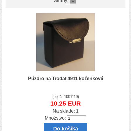
Strany:
1
Púzdro na Trodat 4911 koženkové
(obj.č. 1001119)
10.25 EUR
Na sklade: 1
Množstvo:
Do košíka