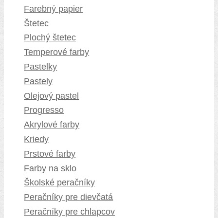
Farebný papier
Štetec
Plochý štetec
Temperové farby
Pastelky
Pastely
Olejový pastel
Progresso
Akrylové farby
Kriedy
Prstové farby
Farby na sklo
Školské peračníky
Peračníky pre dievčatá
Peračníky pre chlapcov