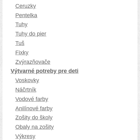
Ceruzky
Pentelka
Tuhy
Tuhy do pier
Tuš
Fixky
Zvýrazňovače
Výtvarné potreby pre deti
Voskovky
Náčrtník
Vodové farby
Anilínové farby
Zošity do školy
Obaly na zošity
Výkresy