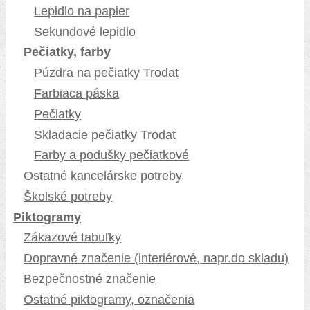
Lepidlo na papier
Sekundové lepidlo
Pečiatky, farby
Púzdra na pečiatky Trodat
Farbiaca páska
Pečiatky
Skladacie pečiatky Trodat
Farby a podušky pečiatkové
Ostatné kancelárske potreby
Školské potreby
Piktogramy
Zákazové tabuľky
Dopravné značenie (interiérové, napr.do skladu)
Bezpečnostné značenie
Ostatné piktogramy, označenia