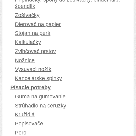
špendlík
Zošívačky
Dierovač na papier
Stojan na perá
Kalkulačky
Zvlhčovač prstov
Nožnice
Vysuvací nožík
Kancelárske spinky
Písacie potreby
Guma na gumovanie
Strúhadlo na ceruzky
Kružidlá
Popisovače
Pero