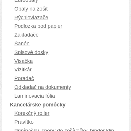
Obaly na zošit
Rýchloviazače
Podlozka pod papier
Zakladače
Šanón
Spisové dosky
Visačka
Vizitkár
Poradač
Odkladač na dokumenty
Laminovacia fólia
Kancelárske pomôcky
Korekčný roller
Pravítko
Pripínačky, spony do zošívačky, binder klip,