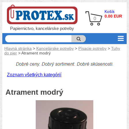
Košík
0.00 EUR
0
Papiernictvo, kancelárske potreby
Hlavná stránka
>
Kancelárske potreby
>
Písacie potreby
>
Tuhy
do pier
> Atrament modrý
Zoznam všetkých kategórií
Atrament modrý