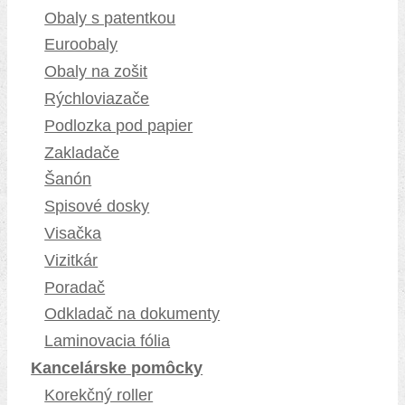
Obaly s patentkou
Euroobaly
Obaly na zošit
Rýchloviazače
Podlozka pod papier
Zakladače
Šanón
Spisové dosky
Visačka
Vizitkár
Poradač
Odkladač na dokumenty
Laminovacia fólia
Kancelárske pomôcky
Korekčný roller