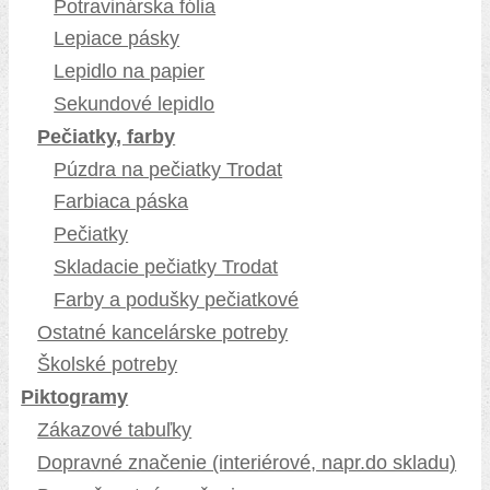
Potravinárska fólia
Lepiace pásky
Lepidlo na papier
Sekundové lepidlo
Pečiatky, farby
Púzdra na pečiatky Trodat
Farbiaca páska
Pečiatky
Skladacie pečiatky Trodat
Farby a podušky pečiatkové
Ostatné kancelárske potreby
Školské potreby
Piktogramy
Zákazové tabuľky
Dopravné značenie (interiérové, napr.do skladu)