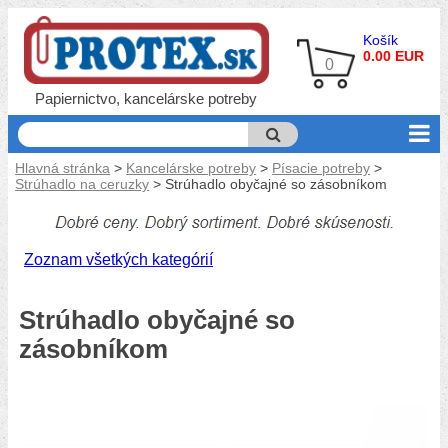
Košík
0.00 EUR
0
Papiernictvo, kancelárske potreby
Hlavná stránka
>
Kancelárske potreby
>
Písacie potreby
>
Strúhadlo na ceruzky
> Strúhadlo obyčajné so zásobníkom
Zoznam všetkých kategórií
Strúhadlo obyčajné so
zásobníkom