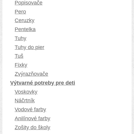
Popisovače
Pero
Ceruzky
Pentelka
Tuhy
Tuhy do pier
Tuš
Fixky
Zvýrazňovače
Výtvarné potreby pre deti
Voskovky
Náčrtník
Vodové farby
Anilínové farby
Zošity do školy