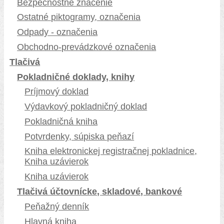
Bezpečnostné značenie
Ostatné piktogramy, označenia
Odpady - označenia
Obchodno-prevádzkové označenia
Tlačivá
Pokladničné doklady, knihy
Príjmový doklad
Výdavkový pokladničný doklad
Pokladničná kniha
Potvrdenky, súpiska peňazí
Kniha elektronickej registračnej pokladnice,
Kniha uzávierok
Kniha uzávierok
Tlačivá účtovnícke, skladové, bankové
Peňažný denník
Hlavná kniha