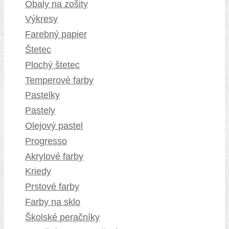
Obaly na zošity
Výkresy
Farebný papier
Štetec
Plochý štetec
Temperové farby
Pastelky
Pastely
Olejový pastel
Progresso
Akrylové farby
Kriedy
Prstové farby
Farby na sklo
Školské peračníky