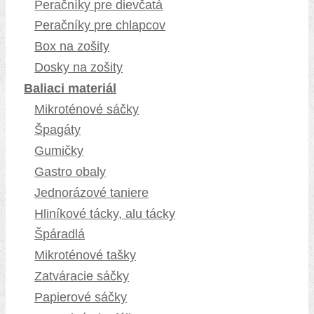
Peračníky pre dievčatá
Peračníky pre chlapcov
Box na zošity
Dosky na zošity
Baliaci materiál
Mikroténové sáčky
Špagáty
Gumičky
Gastro obaly
Jednorázové taniere
Hliníkové tácky, alu tácky
Špáradlá
Mikroténové tašky
Zatváracie sáčky
Papierové sáčky