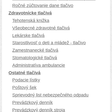
Ročné zúčtovanie dane tlačivo
Zdravotnícke tlačivá
Tehotenská knižka
Všeobecné zdravotné tlačivá
Lekárske tlačivá
Starostlivosť o deti a mládež - tlačivo
Zamestnanecké tlačivá
Stomatologické tlačivá
Administratíva ambulancie
Ostatné tlačivá
Podacie lístky
Poštový šek
Sprievodný list nebezpečného odpadu
Prevádzkový denník
Prevádzkový denník stroja