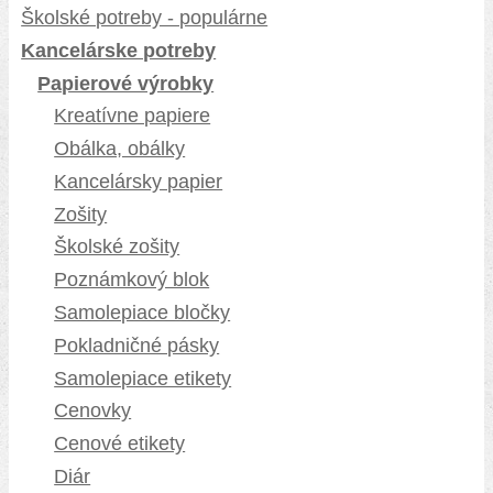
Školské potreby - populárne
Kancelárske potreby
Papierové výrobky
Kreatívne papiere
Obálka, obálky
Kancelársky papier
Zošity
Školské zošity
Poznámkový blok
Samolepiace bločky
Pokladničné pásky
Samolepiace etikety
Cenovky
Cenové etikety
Diár