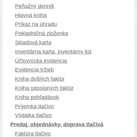
Peňažný denník
Hlavná kniha
Príkaz na úhradu
Pokladničná zloženka
Skladová karta
Inventárna karta, inventárny list
Účtovnícka evidencia
Evidencia tržieb
Kniha došlých faktúr
Kniha odoslaných faktúr
Kniha pohľadávok
Príjemka tlačivo
Výdajka tlačivo
Predaj, objednávky, doprava tlačivá
Faktúra tlačivo