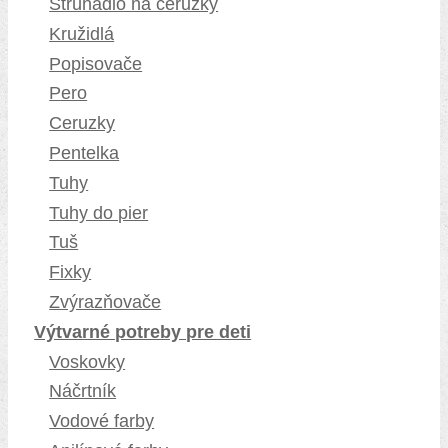
Strúhadlo na ceruzky
Kružidlá
Popisovače
Pero
Ceruzky
Pentelka
Tuhy
Tuhy do pier
Tuš
Fixky
Zvýrazňovače
Výtvarné potreby pre deti
Voskovky
Náčrtník
Vodové farby