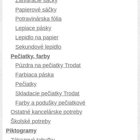
Zatváracie sáčky
Papierové sáčky
Potravinárska fólia
Lepiace pásky
Lepidlo na papier
Sekundové lepidlo
Pečiatky, farby
Púzdra na pečiatky Trodat
Farbiaca páska
Pečiatky
Skladacie pečiatky Trodat
Farby a podušky pečiatkové
Ostatné kancelárske potreby
Školské potreby
Piktogramy
Zákazové tabuľky