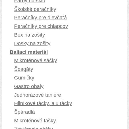
Farby na sklo
Školské peračníky
Peračníky pre dievčatá
Peračníky pre chlapcov
Box na zošity
Dosky na zošity
Baliaci materiál
Mikroténové sáčky
Špagáty
Gumičky
Gastro obaly
Jednorázové taniere
Hliníkové tácky, alu tácky
Špáradlá
Mikroténové tašky