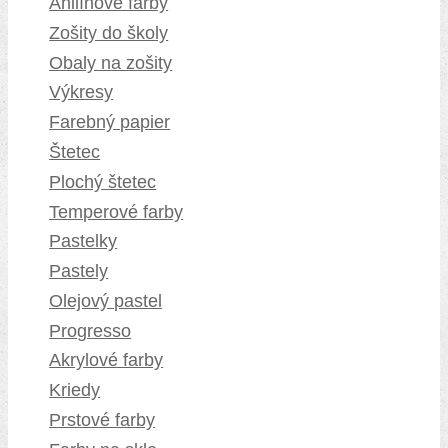
Anilínové farby
Zošity do školy
Obaly na zošity
Výkresy
Farebný papier
Štetec
Plochý štetec
Temperové farby
Pastelky
Pastely
Olejový pastel
Progresso
Akrylové farby
Kriedy
Prstové farby