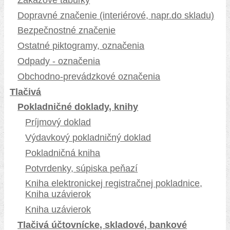
Dopravné značenie (interiérové, napr.do skladu)
Bezpečnostné značenie
Ostatné piktogramy, označenia
Odpady - označenia
Obchodno-prevádzkové označenia
Tlačivá
Pokladničné doklady, knihy
Príjmový doklad
Výdavkový pokladničný doklad
Pokladničná kniha
Potvrdenky, súpiska peňazí
Kniha elektronickej registračnej pokladnice,
Kniha uzávierok
Kniha uzávierok
Tlačivá účtovnícke, skladové, bankové