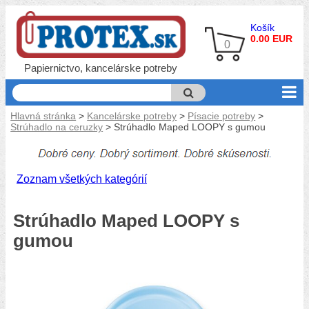
Košík
0.00 EUR
0
Papiernictvo, kancelárske potreby
Hlavná stránka
>
Kancelárske potreby
>
Písacie potreby
>
Strúhadlo na ceruzky
> Strúhadlo Maped LOOPY s gumou
Zoznam všetkých kategórií
Strúhadlo Maped LOOPY s
gumou