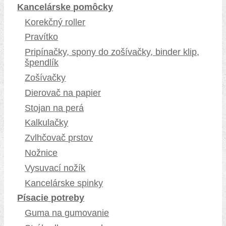
Kancelárske pomôcky
Korekčný roller
Pravítko
Pripínačky, spony do zošívačky, binder klip,
špendlík
Zošívačky
Dierovač na papier
Stojan na perá
Kalkulačky
Zvlhčovač prstov
Nožnice
Vysuvací nožík
Kancelárske spinky
Písacie potreby
Guma na gumovanie