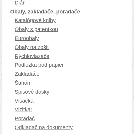
Diár
Obaly, zakladače, poradače
Katalógové knihy
Obaly s patentkou
Euroobaly
Obaly na zošit
Rýchloviazače
Podlozka pod papier
Zakladače
Šanón
Spisové dosky
Visačka
Vizitkár
Poradač
Odkladač na dokumenty