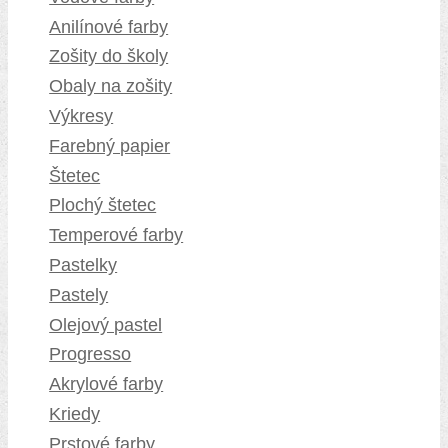
Anilínové farby
Zošity do školy
Obaly na zošity
Výkresy
Farebný papier
Štetec
Plochý štetec
Temperové farby
Pastelky
Pastely
Olejový pastel
Progresso
Akrylové farby
Kriedy
Prstové farby