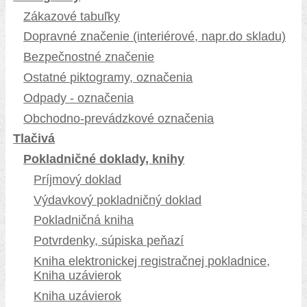
Zákazové tabuľky
Dopravné značenie (interiérové, napr.do skladu)
Bezpečnostné značenie
Ostatné piktogramy, označenia
Odpady - označenia
Obchodno-prevádzkové označenia
Tlačivá
Pokladničné doklady, knihy
Príjmový doklad
Výdavkový pokladničný doklad
Pokladničná kniha
Potvrdenky, súpiska peňazí
Kniha elektronickej registračnej pokladnice,
Kniha uzávierok
Kniha uzávierok