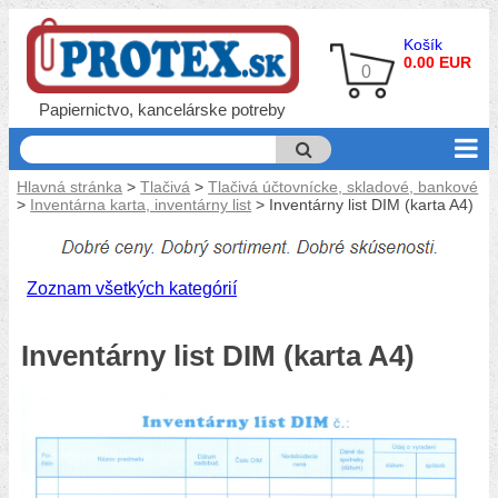
Košík
0.00 EUR
0
Papiernictvo, kancelárske potreby
Hlavná stránka
>
Tlačivá
>
Tlačivá účtovnícke, skladové, bankové
>
Inventárna karta, inventárny list
> Inventárny list DIM (karta A4)
Zoznam všetkých kategórií
Inventárny list DIM (karta A4)