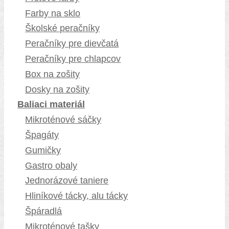
Farby na sklo
Školské peračníky
Peračníky pre dievčatá
Peračníky pre chlapcov
Box na zošity
Dosky na zošity
Baliaci materiál
Mikroténové sáčky
Špagáty
Gumičky
Gastro obaly
Jednorázové taniere
Hliníkové tácky, alu tácky
Špáradlá
Mikroténové tašky