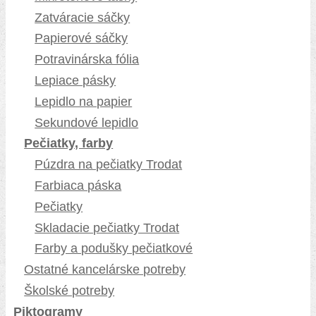
Zatváracie sáčky
Papierové sáčky
Potravinárska fólia
Lepiace pásky
Lepidlo na papier
Sekundové lepidlo
Pečiatky, farby
Púzdra na pečiatky Trodat
Farbiaca páska
Pečiatky
Skladacie pečiatky Trodat
Farby a podušky pečiatkové
Ostatné kancelárske potreby
Školské potreby
Piktogramy