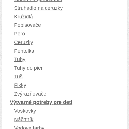
Strúhadlo na ceruzky
Kružidlá
Popisovače
Pero
Ceruzky
Pentelka
Tuhy
Tuhy do pier
Tuš
Fixky
Zvýrazňovače
Výtvarné potreby pre deti
Voskovky
Náčrtník
Vodové farby