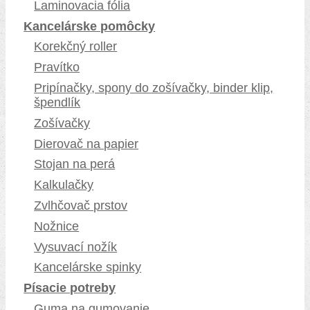
Laminovacia fólia
Kancelárske pomôcky
Korekčný roller
Pravítko
Pripínačky, spony do zošívačky, binder klip,
špendlík
Zošívačky
Dierovač na papier
Stojan na perá
Kalkulačky
Zvlhčovač prstov
Nožnice
Vysuvací nožík
Kancelárske spinky
Písacie potreby
Guma na gumovanie