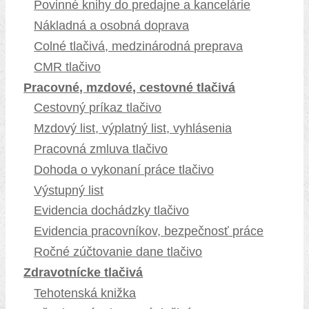
Povinné knihy do predajne a kancelárie
Nákladná a osobná doprava
Colné tlačivá, medzinárodná preprava
CMR tlačivo
Pracovné, mzdové, cestovné tlačivá
Cestovný príkaz tlačivo
Mzdový list, výplatný list, vyhlásenia
Pracovná zmluva tlačivo
Dohoda o vykonaní práce tlačivo
Výstupný list
Evidencia dochádzky tlačivo
Evidencia pracovníkov, bezpečnosť práce
Ročné zúčtovanie dane tlačivo
Zdravotnícke tlačivá
Tehotenská knižka