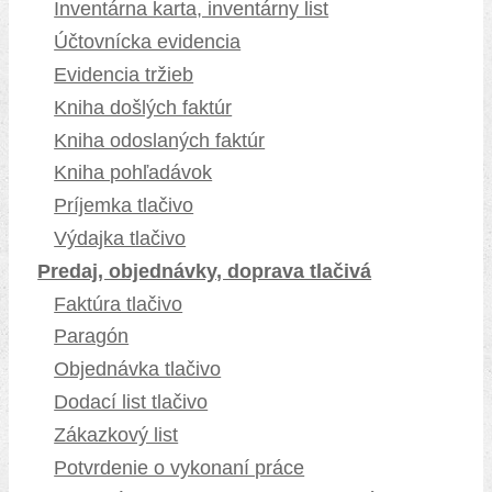
Inventárna karta, inventárny list
Účtovnícka evidencia
Evidencia tržieb
Kniha došlých faktúr
Kniha odoslaných faktúr
Kniha pohľadávok
Príjemka tlačivo
Výdajka tlačivo
Predaj, objednávky, doprava tlačivá
Faktúra tlačivo
Paragón
Objednávka tlačivo
Dodací list tlačivo
Zákazkový list
Potvrdenie o vykonaní práce