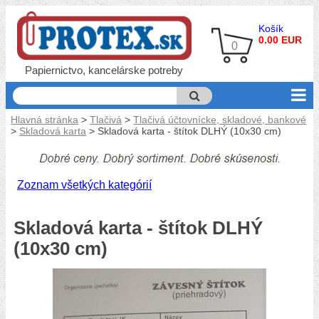
Košík
0.00 EUR
0
Papiernictvo, kancelárske potreby
Hlavná stránka
>
Tlačivá
>
Tlačivá účtovnícke, skladové, bankové
>
Skladová karta
> Skladová karta - štítok DLHÝ (10x30 cm)
Zoznam všetkých kategórií
Skladová karta - štítok DLHÝ
(10x30 cm)