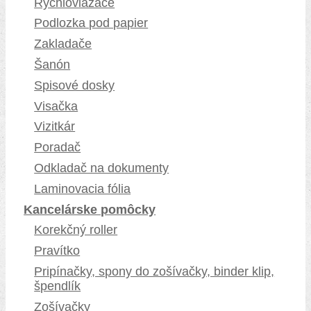
Rýchloviazače
Podlozka pod papier
Zakladače
Šanón
Spisové dosky
Visačka
Vizitkár
Poradač
Odkladač na dokumenty
Laminovacia fólia
Kancelárske pomôcky
Korekčný roller
Pravítko
Pripínačky, spony do zošívačky, binder klip,
špendlík
Zošívačky