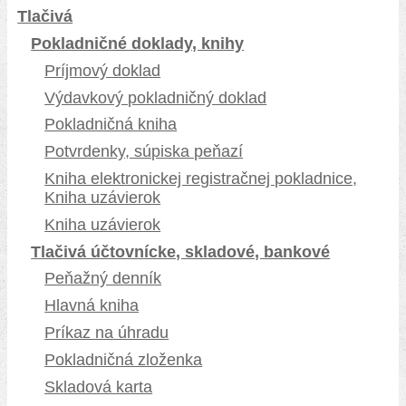
Tlačivá
Pokladničné doklady, knihy
Príjmový doklad
Výdavkový pokladničný doklad
Pokladničná kniha
Potvrdenky, súpiska peňazí
Kniha elektronickej registračnej pokladnice,
Kniha uzávierok
Kniha uzávierok
Tlačivá účtovnícke, skladové, bankové
Peňažný denník
Hlavná kniha
Príkaz na úhradu
Pokladničná zloženka
Skladová karta