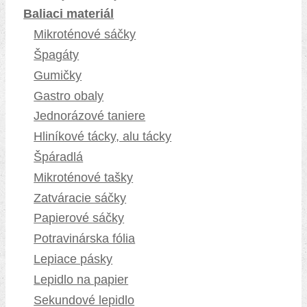
Baliaci materiál
Mikroténové sáčky
Špagáty
Gumičky
Gastro obaly
Jednorázové taniere
Hliníkové tácky, alu tácky
Špáradlá
Mikroténové tašky
Zatváracie sáčky
Papierové sáčky
Potravinárska fólia
Lepiace pásky
Lepidlo na papier
Sekundové lepidlo