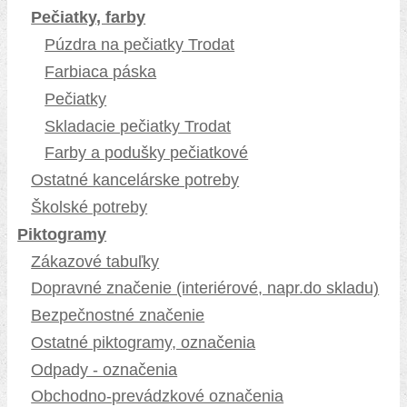
Pečiatky, farby
Púzdra na pečiatky Trodat
Farbiaca páska
Pečiatky
Skladacie pečiatky Trodat
Farby a podušky pečiatkové
Ostatné kancelárske potreby
Školské potreby
Piktogramy
Zákazové tabuľky
Dopravné značenie (interiérové, napr.do skladu)
Bezpečnostné značenie
Ostatné piktogramy, označenia
Odpady - označenia
Obchodno-prevádzkové označenia