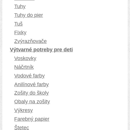
Tuhy
Tuhy do pier
Tuš
Fixky
Zvýrazňovače
Výtvarné potreby pre deti
Voskovky
Náčrtník
Vodové farby
Anilínové farby
Zošity do školy
Obaly na zošity
Výkresy
Farebný papier
Štetec