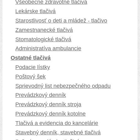
Všeobecné zdravotné tlačivá
Lekárske tlačivá
Starostlivosť o deti a mládež - tlačivo
Zamestnanecké tlačivá
Stomatologické tlačivá
Administratíva ambulancie
Ostatné tlačivá
Podacie lístky
Poštový šek
Sprievodný list nebezpečného odpadu
Prevádzkový denník
Prevádzkový denník stroja
Prevádzkový denník kotolne
Tlačivá a evidencia do kancelárie
Stavebný denník, stavebné tlačivá