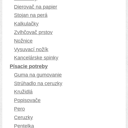
Dierovač na papier
Stojan na perá
Kalkulačky
Zvlhčovač prstov
Nožnice
Vysuvací nožík
Kancelárske spinky
Písacie potreby
Guma na gumovanie
Strúhadlo na ceruzky
Kružidlá
Popisovače
Pero
Ceruzky
Pentelka