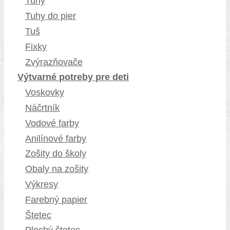
Tuhy
Tuhy do pier
Tuš
Fixky
Zvýrazňovače
Výtvarné potreby pre deti
Voskovky
Náčrtník
Vodové farby
Anilínové farby
Zošity do školy
Obaly na zošity
Výkresy
Farebný papier
Štetec