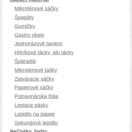
Mikroténové sáčky
Špagáty
Gumičky
Gastro obaly
Jednorázové taniere
Hliníkové tácky, alu tácky
Špáradlá
Mikroténové tašky
Zatváracie sáčky
Papierové sáčky
Potravinárska fólia
Lepiace pásky
Lepidlo na papier
Sekundové lepidlo
Pečiatky, farby