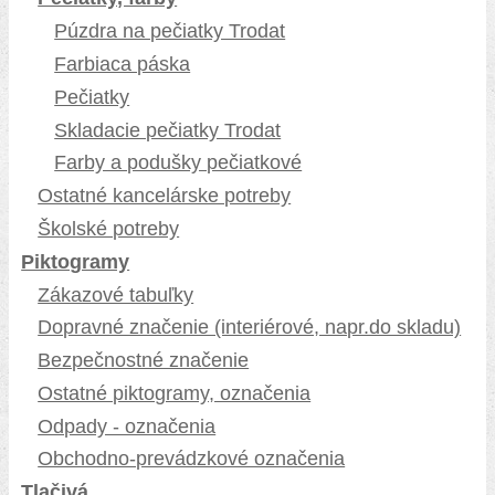
Púzdra na pečiatky Trodat
Farbiaca páska
Pečiatky
Skladacie pečiatky Trodat
Farby a podušky pečiatkové
Ostatné kancelárske potreby
Školské potreby
Piktogramy
Zákazové tabuľky
Dopravné značenie (interiérové, napr.do skladu)
Bezpečnostné značenie
Ostatné piktogramy, označenia
Odpady - označenia
Obchodno-prevádzkové označenia
Tlačivá