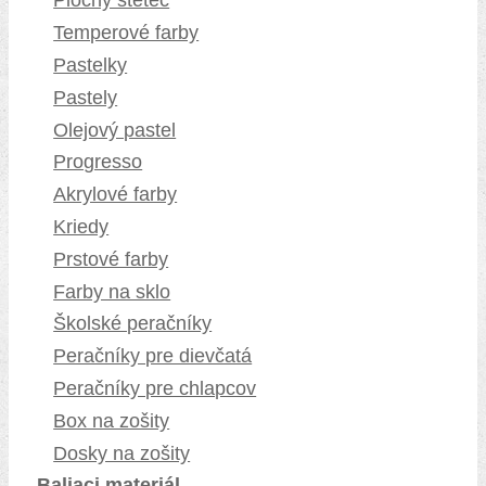
Plochý štetec
Temperové farby
Pastelky
Pastely
Olejový pastel
Progresso
Akrylové farby
Kriedy
Prstové farby
Farby na sklo
Školské peračníky
Peračníky pre dievčatá
Peračníky pre chlapcov
Box na zošity
Dosky na zošity
Baliaci materiál