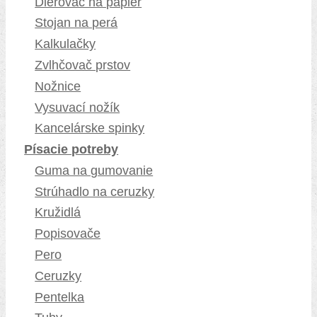
Dierovač na papier
Stojan na perá
Kalkulačky
Zvlhčovač prstov
Nožnice
Vysuvací nožík
Kancelárske spinky
Písacie potreby
Guma na gumovanie
Strúhadlo na ceruzky
Kružidlá
Popisovače
Pero
Ceruzky
Pentelka