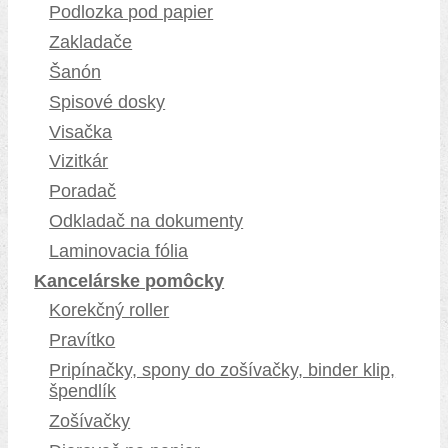
Podlozka pod papier
Zakladače
Šanón
Spisové dosky
Visačka
Vizitkár
Poradač
Odkladač na dokumenty
Laminovacia fólia
Kancelárske pomôcky
Korekčný roller
Pravítko
Pripínačky, spony do zošívačky, binder klip,
špendlík
Zošívačky