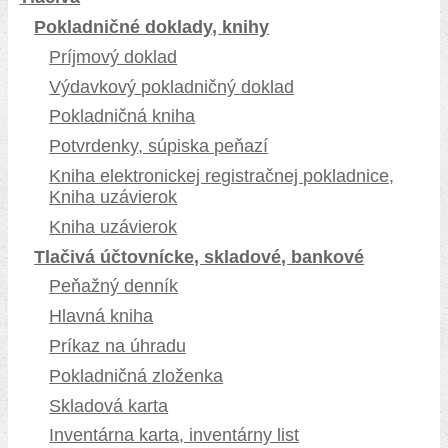
Pokladničné doklady, knihy
Príjmový doklad
Výdavkový pokladničný doklad
Pokladničná kniha
Potvrdenky, súpiska peňazí
Kniha elektronickej registračnej pokladnice,
Kniha uzávierok
Kniha uzávierok
Tlačivá účtovnícke, skladové, bankové
Peňažný denník
Hlavná kniha
Príkaz na úhradu
Pokladničná zloženka
Skladová karta
Inventárna karta, inventárny list