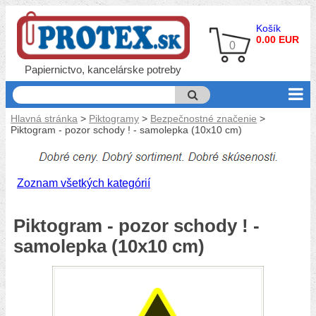
Košík
0.00 EUR
0
Papiernictvo, kancelárske potreby
Hlavná stránka
>
Piktogramy
>
Bezpečnostné značenie
>
Piktogram - pozor schody ! - samolepka (10x10 cm)
Zoznam všetkých kategórií
Piktogram - pozor schody ! -
samolepka (10x10 cm)