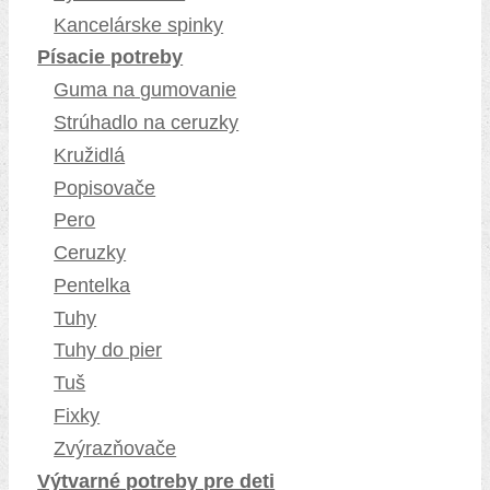
Kancelárske spinky
Písacie potreby
Guma na gumovanie
Strúhadlo na ceruzky
Kružidlá
Popisovače
Pero
Ceruzky
Pentelka
Tuhy
Tuhy do pier
Tuš
Fixky
Zvýrazňovače
Výtvarné potreby pre deti