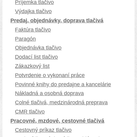
Príjemka tlačivo
Výdajka tlačivo
Predaj, objednávky, doprava tlačivá
Faktúra tlačivo
Paragón
Objednávka tlačivo
Dodací list tlačivo
Zákazkový list
Potvrdenie o vykonaní práce
Povinné knihy do predajne a kancelárie
Nákladná a osobná doprava
Colné tlačivá, medzinárodná preprava
CMR tlačivo
Pracovné, mzdové, cestovné tlačivá
Cestovný príkaz tlačivo