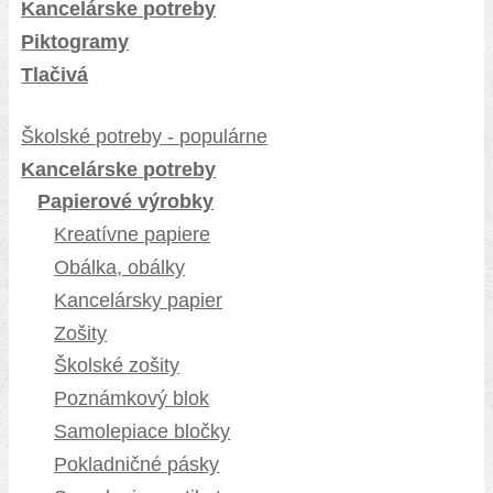
Kancelárske potreby
Piktogramy
Tlačivá
Školské potreby - populárne
Kancelárske potreby
Papierové výrobky
Kreatívne papiere
Obálka, obálky
Kancelársky papier
Zošity
Školské zošity
Poznámkový blok
Samolepiace bločky
Pokladničné pásky