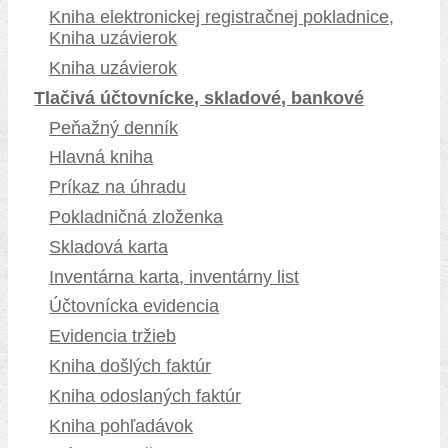
Kniha elektronickej registračnej pokladnice,
Kniha uzávierok
Kniha uzávierok
Tlačivá účtovnícke, skladové, bankové
Peňažný denník
Hlavná kniha
Príkaz na úhradu
Pokladničná zloženka
Skladová karta
Inventárna karta, inventárny list
Účtovnícka evidencia
Evidencia tržieb
Kniha došlých faktúr
Kniha odoslaných faktúr
Kniha pohľadávok