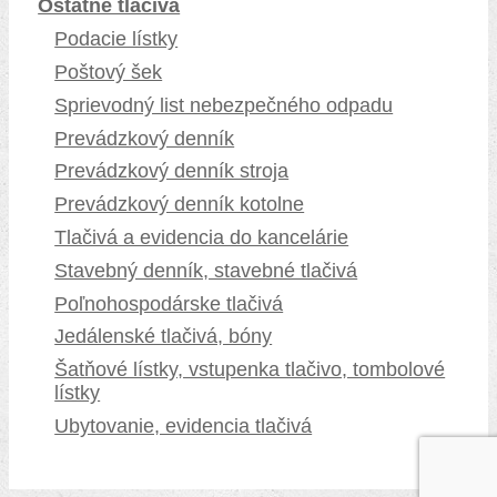
Ostatné tlačivá
Podacie lístky
Poštový šek
Sprievodný list nebezpečného odpadu
Prevádzkový denník
Prevádzkový denník stroja
Prevádzkový denník kotolne
Tlačivá a evidencia do kancelárie
Stavebný denník, stavebné tlačivá
Poľnohospodárske tlačivá
Jedálenské tlačivá, bóny
Šatňové lístky, vstupenka tlačivo, tombolové
lístky
Ubytovanie, evidencia tlačivá