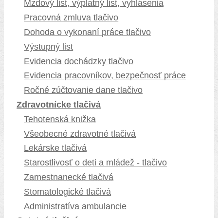
Mzdový list, výplatný list, vyhlásenia
Pracovná zmluva tlačivo
Dohoda o vykonaní práce tlačivo
Výstupný list
Evidencia dochádzky tlačivo
Evidencia pracovníkov, bezpečnosť práce
Ročné zúčtovanie dane tlačivo
Zdravotnícke tlačivá
Tehotenská knižka
Všeobecné zdravotné tlačivá
Lekárske tlačivá
Starostlivosť o deti a mládež - tlačivo
Zamestnanecké tlačivá
Stomatologické tlačivá
Administratíva ambulancie