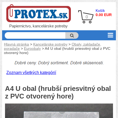
Košík
0.00 EUR
0
Papiernictvo, kancelárske potreby
Hlavná stránka
>
Kancelárske potreby
>
Obaly, zakladače,
poradače
>
Euroobaly
> A4 U obal (hrubší priesvitný obal z PVC
otvorený hore)
Zoznam všetkých kategórií
A4 U obal (hrubší priesvitný obal
z PVC otvorený hore)