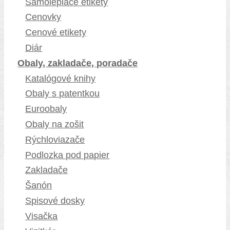
Samolepiace etikety
Cenovky
Cenové etikety
Diár
Obaly, zakladače, poradače
Katalógové knihy
Obaly s patentkou
Euroobaly
Obaly na zošit
Rýchloviazače
Podlozka pod papier
Zakladače
Šanón
Spisové dosky
Visačka