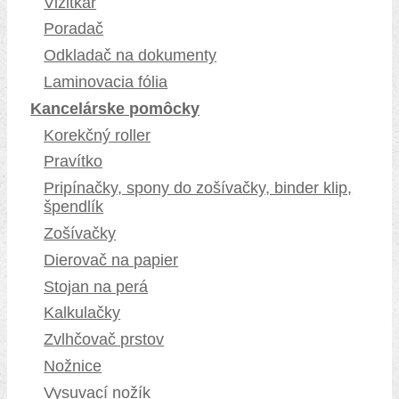
Vizitkár
Poradač
Odkladač na dokumenty
Laminovacia fólia
Kancelárske pomôcky
Korekčný roller
Pravítko
Pripínačky, spony do zošívačky, binder klip,
špendlík
Zošívačky
Dierovač na papier
Stojan na perá
Kalkulačky
Zvlhčovač prstov
Nožnice
Vysuvací nožík