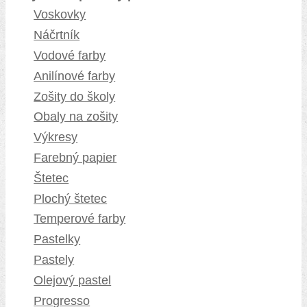
Voskovky
Náčrtník
Vodové farby
Anilínové farby
Zošity do školy
Obaly na zošity
Výkresy
Farebný papier
Štetec
Plochý štetec
Temperové farby
Pastelky
Pastely
Olejový pastel
Progresso