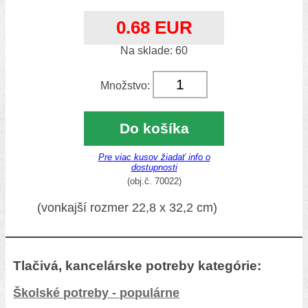
0.68 EUR
Na sklade: 60
Množstvo:
Do košíka
Pre viac kusov žiadať info o
dostupnosti
(obj.č. 70022)
(vonkajší rozmer 22,8 x 32,2 cm)
Tlačivá, kancelárske potreby kategórie:
Školské potreby - populárne