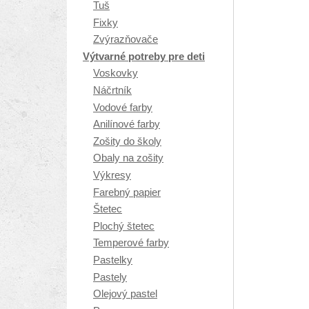
Tuš
Fixky
Zvýrazňovače
Výtvarné potreby pre deti
Voskovky
Náčrtník
Vodové farby
Anilínové farby
Zošity do školy
Obaly na zošity
Výkresy
Farebný papier
Štetec
Plochý štetec
Temperové farby
Pastelky
Pastely
Olejový pastel