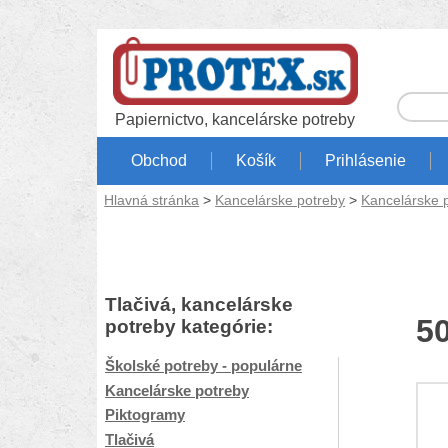
Papiernictvo, kancelárske potreby
Obchod
Košík
Prihlásenie
Hlavná stránka
>
Kancelárske potreby
>
Kancelárske
Tlačivá, kancelárske
5
potreby kategórie:
Školské potreby - populárne
Kancelárske potreby
Piktogramy
Tlačivá