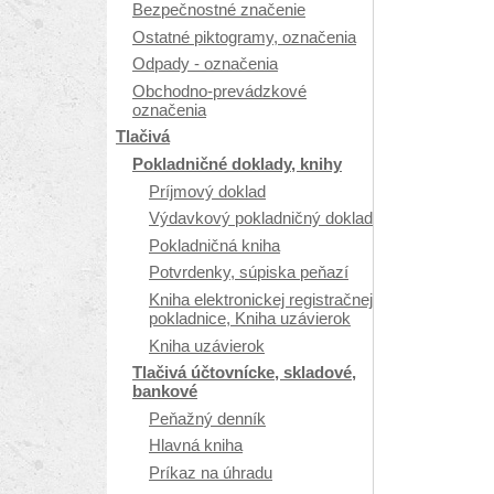
Bezpečnostné značenie
Ostatné piktogramy, označenia
Odpady - označenia
Obchodno-prevádzkové
označenia
Tlačivá
Pokladničné doklady, knihy
Príjmový doklad
Výdavkový pokladničný doklad
Pokladničná kniha
Potvrdenky, súpiska peňazí
Kniha elektronickej registračnej
pokladnice, Kniha uzávierok
Kniha uzávierok
Tlačivá účtovnícke, skladové,
bankové
Peňažný denník
Hlavná kniha
Príkaz na úhradu