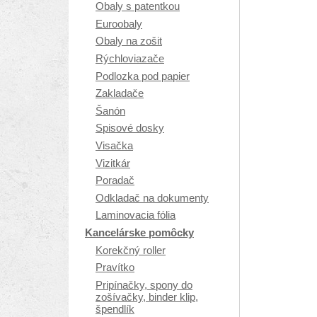
Obaly s patentkou
Euroobaly
Obaly na zošit
Rýchloviazače
Podlozka pod papier
Zakladače
Šanón
Spisové dosky
Visačka
Vizitkár
Poradač
Odkladač na dokumenty
Laminovacia fólia
Kancelárske pomôcky
Korekčný roller
Pravítko
Pripínačky, spony do
zošívačky, binder klip,
špendlík