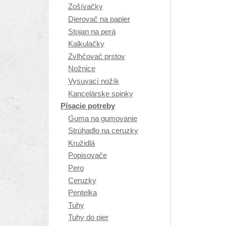
Zošívačky
Dierovač na papier
Stojan na perá
Kalkulačky
Zvlhčovač prstov
Nožnice
Vysuvací nožík
Kancelárske spinky
Písacie potreby
Guma na gumovanie
Strúhadlo na ceruzky
Kružidlá
Popisovače
Pero
Ceruzky
Pentelka
Tuhy
Tuhy do pier