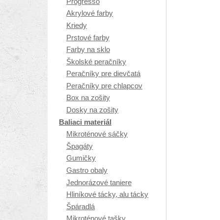
Progresso
Akrylové farby
Kriedy
Prstové farby
Farby na sklo
Školské peračníky
Peračníky pre dievčatá
Peračníky pre chlapcov
Box na zošity
Dosky na zošity
Baliaci materiál
Mikroténové sáčky
Špagáty
Gumičky
Gastro obaly
Jednorázové taniere
Hliníkové tácky, alu tácky
Špáradlá
Mikroténové tašky