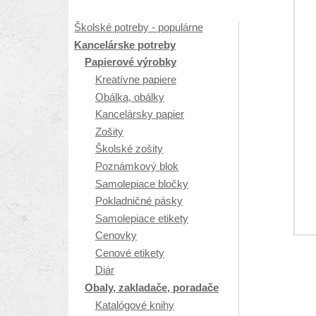
Školské potreby - populárne
Kancelárske potreby
Papierové výrobky
Kreatívne papiere
Obálka, obálky
Kancelársky papier
Zošity
Školské zošity
Poznámkový blok
Samolepiace bločky
Pokladničné pásky
Samolepiace etikety
Cenovky
Cenové etikety
Diár
Obaly, zakladače, poradače
Katalógové knihy