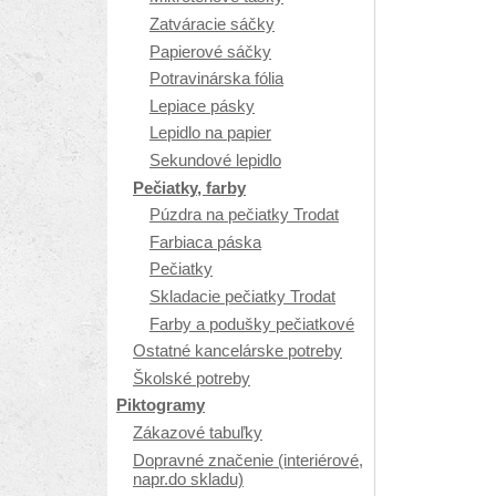
Zatváracie sáčky
Papierové sáčky
Potravinárska fólia
Lepiace pásky
Lepidlo na papier
Sekundové lepidlo
Pečiatky, farby
Púzdra na pečiatky Trodat
Farbiaca páska
Pečiatky
Skladacie pečiatky Trodat
Farby a podušky pečiatkové
Ostatné kancelárske potreby
Školské potreby
Piktogramy
Zákazové tabuľky
Dopravné značenie (interiérové,
napr.do skladu)