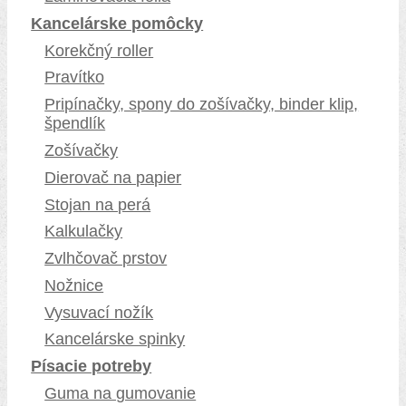
Kancelárske pomôcky
Korekčný roller
Pravítko
Pripínačky, spony do zošívačky, binder klip,
špendlík
Zošívačky
Dierovač na papier
Stojan na perá
Kalkulačky
Zvlhčovač prstov
Nožnice
Vysuvací nožík
Kancelárske spinky
Písacie potreby
Guma na gumovanie