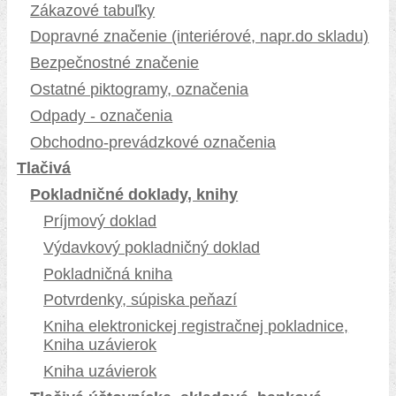
Zákazové tabuľky
Dopravné značenie (interiérové, napr.do skladu)
Bezpečnostné značenie
Ostatné piktogramy, označenia
Odpady - označenia
Obchodno-prevádzkové označenia
Tlačivá
Pokladničné doklady, knihy
Príjmový doklad
Výdavkový pokladničný doklad
Pokladničná kniha
Potvrdenky, súpiska peňazí
Kniha elektronickej registračnej pokladnice,
Kniha uzávierok
Kniha uzávierok