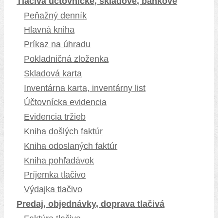
Tlačivá účtovnícke, skladové, bankové
Peňažný denník
Hlavná kniha
Príkaz na úhradu
Pokladničná zloženka
Skladová karta
Inventárna karta, inventárny list
Účtovnícka evidencia
Evidencia tržieb
Kniha došlých faktúr
Kniha odoslaných faktúr
Kniha pohľadávok
Príjemka tlačivo
Výdajka tlačivo
Predaj, objednávky, doprava tlačivá