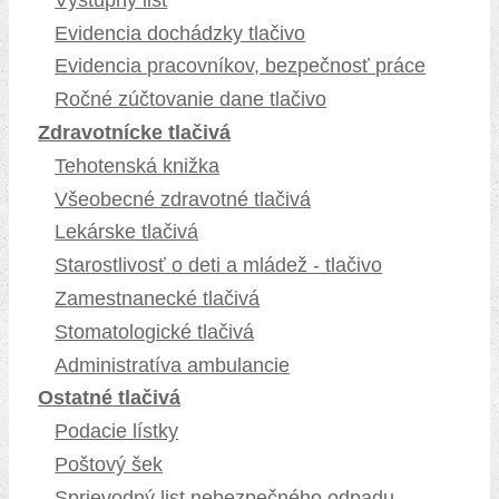
Evidencia dochádzky tlačivo
Evidencia pracovníkov, bezpečnosť práce
Ročné zúčtovanie dane tlačivo
Zdravotnícke tlačivá
Tehotenská knižka
Všeobecné zdravotné tlačivá
Lekárske tlačivá
Starostlivosť o deti a mládež - tlačivo
Zamestnanecké tlačivá
Stomatologické tlačivá
Administratíva ambulancie
Ostatné tlačivá
Podacie lístky
Poštový šek
Sprievodný list nebezpečného odpadu