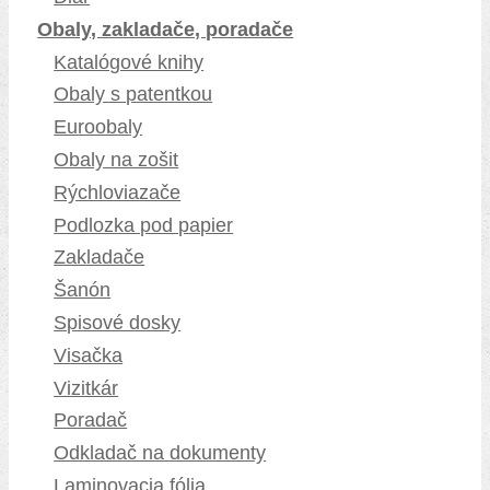
Obaly, zakladače, poradače
Katalógové knihy
Obaly s patentkou
Euroobaly
Obaly na zošit
Rýchloviazače
Podlozka pod papier
Zakladače
Šanón
Spisové dosky
Visačka
Vizitkár
Poradač
Odkladač na dokumenty
Laminovacia fólia