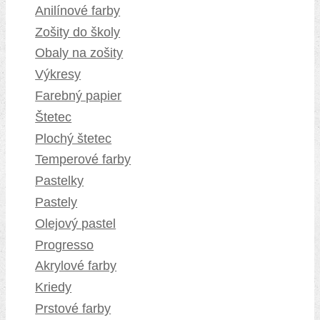
Anilínové farby
Zošity do školy
Obaly na zošity
Výkresy
Farebný papier
Štetec
Plochý štetec
Temperové farby
Pastelky
Pastely
Olejový pastel
Progresso
Akrylové farby
Kriedy
Prstové farby