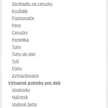
Strúhadlo na ceruzky
Kružidlá
Popisovače
Pero
Ceruzky
Pentelka
Tuhy
Tuhy do pier
Tuš
Fixky
Zvýrazňovače
Výtvarné potreby pre deti
Voskovky
Náčrtník
Vodové farby