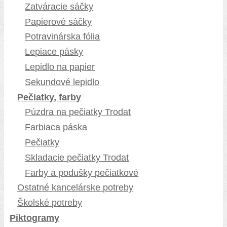
Zatváracie sáčky
Papierové sáčky
Potravinárska fólia
Lepiace pásky
Lepidlo na papier
Sekundové lepidlo
Pečiatky, farby
Púzdra na pečiatky Trodat
Farbiaca páska
Pečiatky
Skladacie pečiatky Trodat
Farby a podušky pečiatkové
Ostatné kancelárske potreby
Školské potreby
Piktogramy