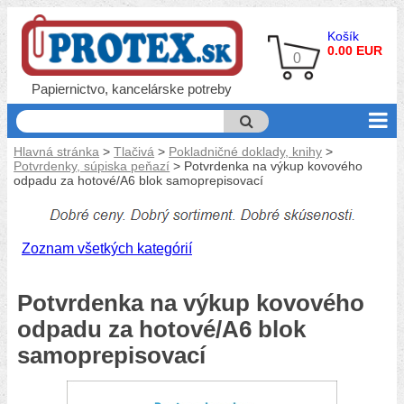
Košík
0.00 EUR
0
Papiernictvo, kancelárske potreby
Hlavná stránka
>
Tlačivá
>
Pokladničné doklady, knihy
>
Potvrdenky, súpiska peňazí
> Potvrdenka na výkup kovového
odpadu za hotové/A6 blok samoprepisovací
Zoznam všetkých kategórií
Potvrdenka na výkup kovového
odpadu za hotové/A6 blok
samoprepisovací