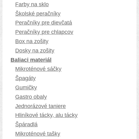
Farby na sklo
Školské peračníky
Peračníky pre dievčatá
Peračníky pre chlapcov
Box na zošity
Dosky na zošity
Baliaci materiál
Mikroténové sáčky
Špagáty
Gumičky
Gastro obaly
Jednorázové taniere
Hliníkové tácky, alu tácky
Špáradlá
Mikroténové tašky